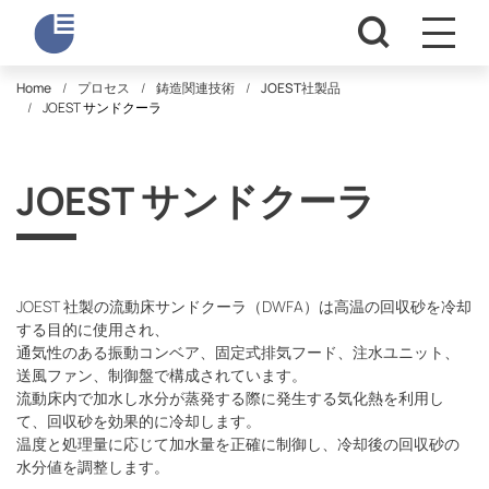
Home
プロセス
鋳造関連技術
JOEST社製品
JOEST サンドクーラ
JOEST サンドクーラ
JOEST 社製の流動床サンドクーラ（DWFA）は高温の回収砂を冷却
する目的に使用され、
通気性のある振動コンベア、固定式排気フード、注水ユニット、
送風ファン、制御盤で構成されています。
流動床内で加水し水分が蒸発する際に発生する気化熱を利用し
て、回収砂を効果的に冷却します。
温度と処理量に応じて加水量を正確に制御し、冷却後の回収砂の
水分値を調整します。