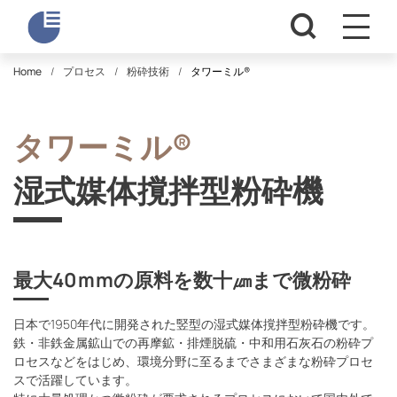
Home
プロセス
粉砕技術
タワーミル®
タワーミル®
湿式媒体撹拌型粉砕機
最大40ｍmの原料を数十㎛まで微粉砕
日本で1950年代に開発された竪型の湿式媒体撹拌型粉砕機です。
鉄・非鉄金属鉱山での再摩鉱・排煙脱硫・中和用石灰石の粉砕プ
ロセスなどをはじめ、環境分野に至るまでさまざまな粉砕プロセ
スで活躍しています。