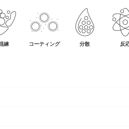
混練
コーティング
分散
反