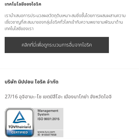
เทคโนโลยีของไอริค
เรานำเสนอการประมวลผลวัตถุดิบเหมาะสมยิ่งขึ้นโดยการผสมผสานความ
เชี่ยวชาญที่สะสมมาของกลุ่มไอริคทั่วโลกเข้ากับความพยายามพัฒนาด้าน
เทคโนโลยีของเรา
คลิกที่นี่เพื่อดูกระบวนการอื่นจากไอริค
บริษัท นิปปอน ไอริค จำกัด
27/16 อุจิฮามะ-โช เขตมิสึโฮะ เมืองนาโกย่า จังหวัดไอจิ