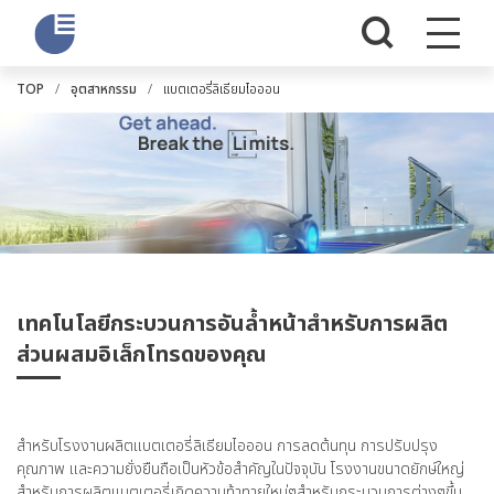
TOP
อุตสาหกรรม
แบตเตอรี่ลิเธียมไอออน
เทคโนโลยีกระบวนการอันล้ำหน้าสำหรับการผลิต
ส่วนผสมอิเล็กโทรดของคุณ
สำหรับโรงงานผลิตแบตเตอรี่ลิเธียมไอออน การลดต้นทุน การปรับปรุง
คุณภาพ และความยั่งยืนถือเป็นหัวข้อสำคัญในปัจจุบัน โรงงานขนาดยักษ์ใหญ่
สำหรับการผลิตแบตเตอรี่เกิดความท้าทายใหม่ๆสำหรับกระบวนการต่างๆขึ้น