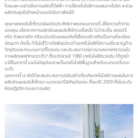
โดยเฉพาะอย่างยิ่งการผลิตขั้วไฟฟ้า การใช้เทคโนโลยีการผสมจากไอริค จะช่วย
ผลักดันคุณไปข้างหน้าและเปิดโอกาสใหม่ได้
คุณภาพของอิเล็กโทรดมีผลต่อประสิทธิภาพของแบตเตอรี่ นี่คือความท้าทาย
ของคุณ เนื่องจากการผลิตส่วนผสมอิเล็กโทรดชั้นหนึ่ง ไม่ว่าจะเป็น สเลอร์รี่
หรือ ตัวพลาสติก หรือแม้แต่ส่วนผสมแห้งที่มีโครงสร้างถือเป็นงานที่ละเอียด
อ่อนมาก ดังนั้น ทำไมไม่ไว้วางใจพันธมิตรด้านเทคโนโลยีที่มีความเชี่ยวชาญด้าน
วัตถุดิบและกระบวนการที่โดดเด่น และประสบการณ์ยาวนานหลายทศวรรษใน
การผลิตเพสต์กรดตะกั่ว? ตั้งแต่ปลายปี 1980 เทคโนโลยีอีแวคเธิม ได้ถูกนำ
มาใช้ในสาขานี้ และในปัจจุบันกลายเป็นเทคโนโลยีพื้นฐานสำหรับแบตเตอรี่กรด
ตะกั่ว
นอกจากนี้ เรายังได้สะสมประสบการณ์อันมีค่าเกี่ยวกับเทคโนโลยีการผสมในการ
ผลิตส่วนผสมอิเล็กโทรด แบตเตอรรี่ลิเทียมไอออน ตั้งแต่ปี 2009 ทั้งในระดับ
ห้องปฏิบัติการและการผลิต