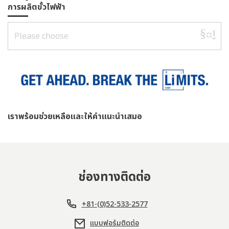
การผลิตขั้วไฟฟ้า
Please choose
เราพร้อมช่วยเหลือและให้คำแนะนำเสมอ
ช่องทางติดต่อ
+81-(0)52-533-2577
แบบฟอร์มติดต่อ