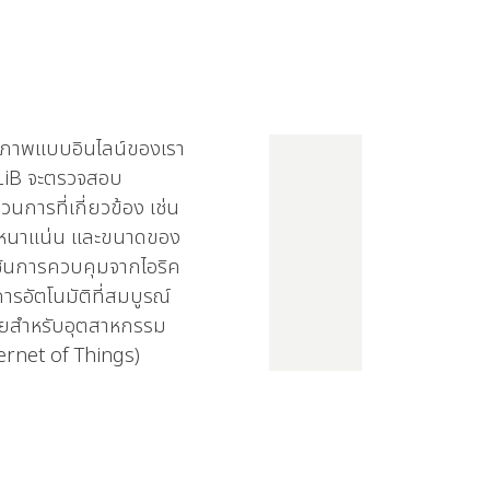
ภาพแบบอินไลน์ของเรา
iB จะตรวจสอบ
นการที่เกี่ยวข้อง เช่น
หนาแน่น และขนาดของ
ชันการควบคุมจากไอริค
อัตโนมัติที่สมบูรณ์
ียสำหรับอุตสาหกรรม
ternet of Things)