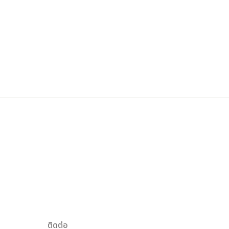
ติดต่อ