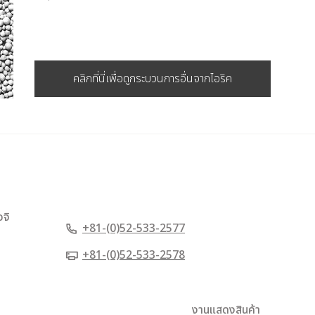
คลิกที่นี่เพื่อดูกระบวนการอื่นจากไอริค
อจิ
+81-(0)52-533-2577
+81-(0)52-533-2578
งานแสดงสินค้า