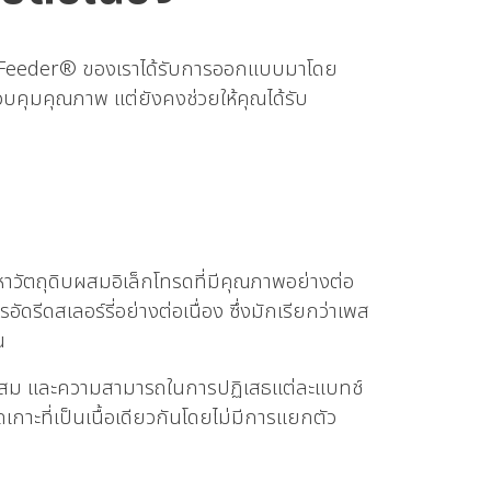
ontiFeeder® ของเราได้รับการออกแบบมาโดย
บคุมคุณภาพ แต่ยังคงช่วยให้คุณได้รับ
าวัตถุดิบผสมอิเล็กโทรดที่มีคุณภาพอย่างต่อ
อัดรีดสเลอร์รี่อย่างต่อเนื่อง ซึ่งมักเรียกว่าเพส
ณ
มาะสม และความสามารถในการปฏิเสธแต่ละแบทช์
าะที่เป็นเนื้อเดียวกันโดยไม่มีการแยกตัว