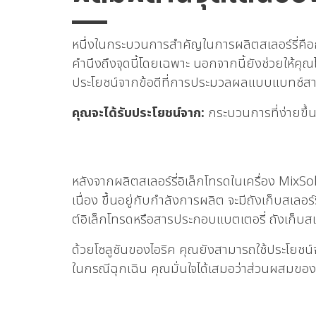
หนึ่งในกระบวนการสำคัญในการผลิตสเลอร์รี่คื
คำนึงถึงจุดนี้โดยเฉพาะ นอกจากนี้ยังช่วยให้
ประโยชน์จากข้อดีที่การประมวลผลแบบแบทช์ส
คุณจะได้รับประโยชน์จาก:
กระบวนการที่ง่ายขึ้
หลังจากผลิตสเลอร์รี่อิเล็กโทรดในเครื่อง Mix
เนื่อง ขึ้นอยู่กับกำลังการผลิต จะมีถังเก็บสเลอร์
ต์อิเล็กโทรดหรือสารประกอบแบตเตอรี่ ถังเก็บสเลอ
ด้วยโซลูชันของไอริค คุณยังสามารถใช้ประโย
ในกรณีฉุกเฉิน คุณมั่นใจได้เสมอว่าส่วนผสมของ