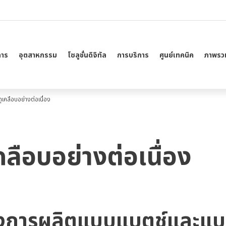
าร
อุตสาหกรรม
โซลูชั่นดิจิทัล
การบริการ
ศูนย์เทคนิค
ภาพรวม
ดุเคลือบอย่างต่อเนื่อง
เคลือบอย่างต่อเนื่อง
การผลิตแบบแบตช์และแบบต