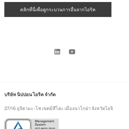
คลิกที่นี่เพื่อดูกระบวนการอื่นจากไอริค
บริษัท นิปปอน ไอริค จำกัด
27/16 อุจิฮามะ-โช เขตมิสึโฮะ เมืองนาโกย่า จังหวัดไอจิ