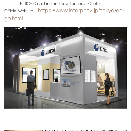
EIRICH CleanLine and New Technical Center
https://www.interphex.jp/tokyo/en-
Official Website：
gb.html