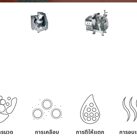
ารนวด
การเคลือบ
การตีให้แตก
การอบแ