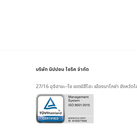
บริษัท นิปปอน ไอริค จำกัด
27/16 อุจิฮามะ-โช เขตมิสึโฮะ เมืองนาโกย่า จังหวัดไ