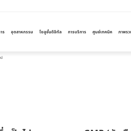
าร
อุตสาหกรรม
โซลูชั่นดิจิทัล
การบริการ
ศูนย์เทคนิค
ภาพรวม
น์