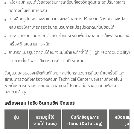
หม้อผสมที่หมุนได้ช่วยส่งเสริมการเคลื่อนที่ของวัตถุดิบและลดปริมาณสาร
ตกค้างที่ไม่ผ่านการผสม
การเลือกรูปทรงของชุดใบกวนโรเตอร์และการปรับความเร็วรอบของหม้อ
ผสม ช่วยให้สามารถรองรับกระบวนการแปรรูปวัตถุดิบที่ซับซ้อนได้
การรวมกระบวนการเข้าด้วยกันช่วยประหยัดพื้นที่และลดการใช้พลังงานของ
เครื่องจักรในสายการผลิต
สามารถแปรรูปวัตถุดิบได้อย่างแม่นยำและทำซ้ำได้ (High reproducibility)
โดยการตั้งค่าพารามิเตอร์การทำงานที่เหมาะสม
ข้อมูลโดยสรุปของผลิตภัณฑ์ที่เหมาะสมกับกระบวนการที่แนะนำในครั้งนี้ และ
สถานะการติดตั้งเครื่องทดสอบที่ Technical Center ของเรามีดังต่อไปนี้
หากต้องการทราบรายละเอียดเพิ่มเติม โปรดติดต่อเราผ่านแบบฟอร์ม
สอบถามข้อมูล
เครื่องผสม ไอริช อินเทนซีฟ มิกเซอร์
รุ่น
ความจุที่ใช้
บันทึกข้อมูลการ
หม้อผสมแบ
งานได้ (ลิตร)
ทำงาน (Data Log)
jack