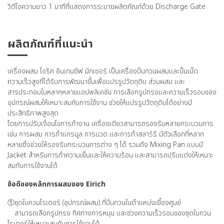
วิดีโอความยาว 1 นาทีที่แสดงการระบายผลิตภัณฑ์ด้วย Discharge Gate
ผลิตภัณฑ์ที่แนะนำ
เครื่องผสม ไอริค อินเทนซีฟ มิกเซอร์ เป็นเครื่องปั่นกวนผสมและปั้นเม็ด
ความเร็วสูงที่ได้รับการพัฒนาขึ้นเพื่อแปรรูปวัตถุดิบ ส่วนผสม และ
สารประกอบในหลากหลายแอปพลิเคชัน การเลือกรูปทรงและความเร็วรอบของ
อุปกรณ์ผสมให้เหมาะสมกับการใช้งาน ช่วยให้แปรรูปวัตถุดิบได้อย่างมี
ประสิทธิภาพสูงสุด
โดยการปรับเงื่อนไขการทำงาน เครื่องเดียวสามารถรองรับหลายกระบวนการ
เช่น การผสม การทำแกรนูล การนวด และการทำสลาร์รี มีตัวเลือกที่หลาก
หลายซึ่งช่วยให้รองรับกระบวนการต่าง ๆ ได้ รวมถึง Mixing Pan แบบมี
Jacket สำหรับการทำความเย็นและให้ความร้อน และสามารถปรับแต่งให้เหมาะ
สมกับการใช้งานได้
ข้อดีของหลักการผสมของ Eirich
①ชุดใบกวนโรเตอร์ (อุปกรณ์ผสม) ที่ปั่นกวนในตำแหน่งเยื้องศูนย์
สามารถเลือกรูปทรง ทิศทางการหมุน และช่วงความเร็วรอบของชุดใบกวน
โรเตอร์ให้เหมาะสมกับการใช้งานได้