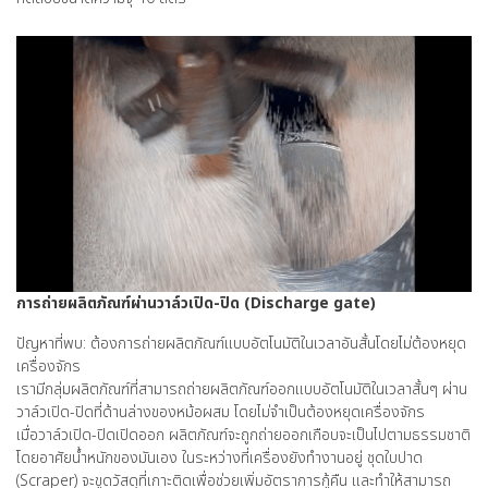
การถ่ายผลิตภัณฑ์ผ่านวาล์วเปิด-ปิด (Discharge gate)
ปัญหาที่พบ: ต้องการถ่ายผลิตภัณฑ์แบบอัตโนมัติในเวลาอันสั้นโดยไม่ต้องหยุด
เครื่องจักร
เรามีกลุ่มผลิตภัณฑ์ที่สามารถถ่ายผลิตภัณฑ์ออกแบบอัตโนมัติในเวลาสั้นๆ ผ่าน
วาล์วเปิด-ปิดที่ด้านล่างของหม้อผสม โดยไม่จำเป็นต้องหยุดเครื่องจักร
เมื่อวาล์วเปิด-ปิดเปิดออก ผลิตภัณฑ์จะถูกถ่ายออกเกือบจะเป็นไปตามธรรมชาติ
โดยอาศัยน้ำหนักของมันเอง ในระหว่างที่เครื่องยังทำงานอยู่ ชุดใบปาด
(Scraper) จะขูดวัสดุที่เกาะติดเพื่อช่วยเพิ่มอัตราการกู้คืน และทำให้สามารถ