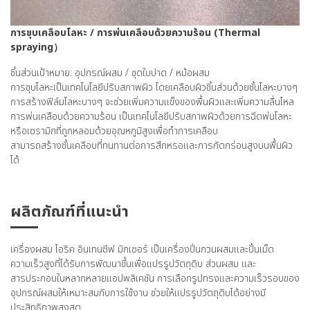
การชุบเคลือบโลหะ / การพ่นเคลือบด้วยความร้อน (Thermal
spraying）
ชิ้นส่วนเป้าหมาย: อุปกรณ์ผสม / ชุดใบปาด / หม้อผสม
การชุบโลหะเป็นเทคโนโลยีปรับสภาพผิว โดยเคลือบผิวชิ้นส่วนด้วยชั้นโลหะบางๆ
การสร้างฟิล์มโลหะบางๆ จะช่วยเพิ่มความแข็งของพื้นผิวและเพิ่มความลื่นไหล
การพ่นเคลือบด้วยความร้อน เป็นเทคโนโลยีปรับสภาพผิวด้วยการฉีดพ่นโลหะ
หรือเซรามิกที่ถูกหลอมด้วยอุณหภูมิสูงเพื่อทำการเคลือบ
สามารถสร้างชั้นเคลือบที่ทนทานต่อการสึกหรอและการกัดกร่อนสูงบนพื้นผิว
ได้
ผลิตภัณฑ์ที่แนะนำ
เครื่องผสม ไอริค อินเทนซีฟ มิกเซอร์ เป็นเครื่องปั่นกวนผสมและปั้นเม็ด
ความเร็วสูงที่ได้รับการพัฒนาขึ้นเพื่อแปรรูปวัตถุดิบ ส่วนผสม และ
สารประกอบในหลากหลายแอปพลิเคชัน การเลือกรูปทรงและความเร็วรอบของ
อุปกรณ์ผสมให้เหมาะสมกับการใช้งาน ช่วยให้แปรรูปวัตถุดิบได้อย่างมี
ประสิทธิภาพสูงสุด