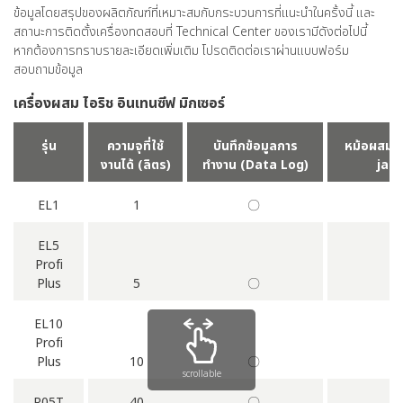
ข้อมูลโดยสรุปของผลิตภัณฑ์ที่เหมาะสมกับกระบวนการที่แนะนำในครั้งนี้ และ
สถานะการติดตั้งเครื่องทดสอบที่ Technical Center ของเรามีดังต่อไปนี้
หากต้องการทราบรายละเอียดเพิ่มเติม โปรดติดต่อเราผ่านแบบฟอร์ม
สอบถามข้อมูล
เครื่องผสม ไอริช อินเทนซีฟ มิกเซอร์
รุ่น
ความจุที่ใช้
บันทึกข้อมูลการ
หม้อผสมแบ
งานได้ (ลิตร)
ทำงาน (Data Log)
jack
EL1
1
〇
EL5
Profi
Plus
5
〇
EL10
Profi
Plus
10
〇
scrollable
R05T
40
〇