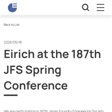
Back to List
2026/05/18
Eirich at the 187th
JFS Spring
Conference
We are participating in 187th Japan Foundry Engineering Society