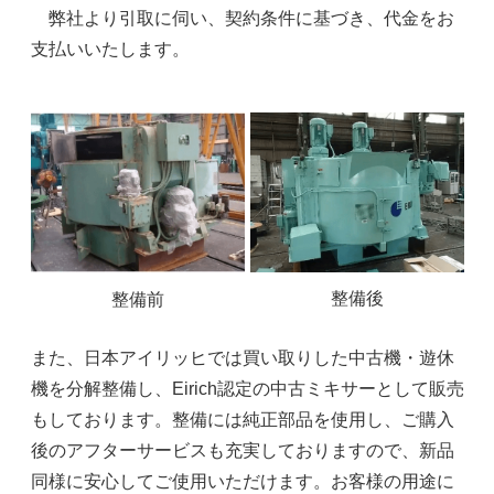
弊社より引取に伺い、契約条件に基づき、代金をお
支払いいたします。
p/wp-content/uploads/2022/10/16t
h_symp_pl
整備後
整備前
また、日本アイリッヒでは買い取りした中古機・遊休
機を分解整備し、Eirich認定の中古ミキサーとして販売
もしております。整備には純正部品を使用し、ご購入
後のアフターサービスも充実しておりますので、新品
同様に安心してご使用いただけます。お客様の用途に