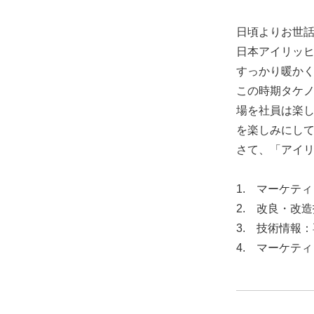
日頃より
お世
日本アイリッ
すっかり暖か
この時期タケ
場を社員は楽
を楽しみにし
さて、「アイリ
1. マーケテ
2. 改良・改
3. 技術情報
4. マーケテ