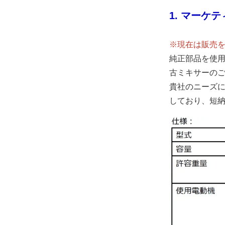
1. マーケ
※現在は販売
純正部品を使
古ミキサーの
貴社のニーズ
しており、短