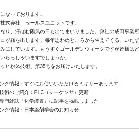
話になっております。
ヒ株式会社 セールスユニットです。
くなり、汗ばむ陽気の日も出てまいりました。弊社の成田事業
ノコが顔を出します。毎年思わぬところから生えてくる、いた
しみにしています。もうすぐゴールデンウィークですが皆様は
ていらっしゃいますでしょうか。
ッヒ粉体技術」第35号をお届けいたします。
ィング情報：すぐにお使いいただけるミキサーあります！
造技術のご紹介：PLC（シーケンサ）更新
：専門雑誌『化学装置』に記事を掲載しました
ィング情報：日本薬剤学会のお知らせ