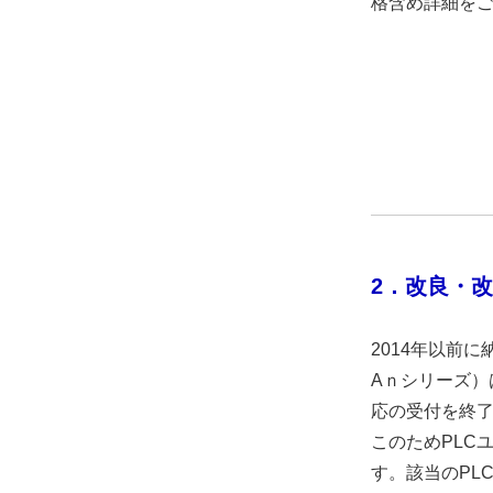
格含め詳細を
2．
改良・改
2014年以前
Aｎシリーズ
応の受付を終
このためPLC
す。該当のPL