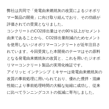
弊社は共同で「発電由来燃焼灰の改質によるジオポリ
マー製品の開発」に向け取り組んでおり、その功績が
評価されての受賞となりました。
コンクリートのCO2排出量はその90％以上がセメント
由来であることから、CO2排出量削減のためセメント
を使用しないジオポリマーコンクリートが近年注目さ
れています。今回受賞した本開発のテーマはその原料
となる発電由来燃焼灰の改質と、これを用いたジオポ
リマーコンクリート製品の実用化検証です。
アイリッヒ インテンシブ ミキサーは発電由来燃焼灰の
改質の事前処理に用いられており、優れた攪拌・混練
性能により事前処理時間の大幅な短縮に成功し、従来
に比べてランニングコストの低減に寄与しました。