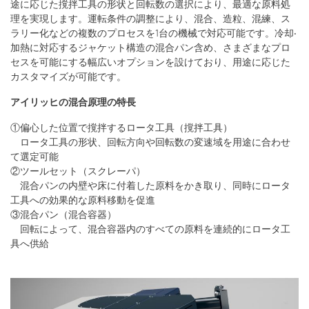
途に応じた撹拌⼯具の形状と回転数の選択により、最適な原料処
理を実現します。運転条件の調整により、混合、造粒、混練、ス
ラリー化などの複数のプロセスを1台の機械で対応可能です。冷却‧
加熱に対応するジャケット構造の混合パン含め、さまざまなプロ
セスを可能にする幅広いオプションを設けており、⽤途に応じた
カスタマイズが可能です。
アイリッヒの混合原理の特⻑
①偏⼼した位置で撹拌するロータ⼯具（撹拌⼯具）
ロータ⼯具の形状、回転⽅向や回転数の変速域を⽤途に合わせ
て選定可能
②ツールセット（スクレーパ）
混合パンの内壁や床に付着した原料をかき取り、同時にロータ
⼯具への効果的な原料移動を促進
③混合パン（混合容器）
回転によって、混合容器内のすべての原料を連続的にロータ⼯
具へ供給