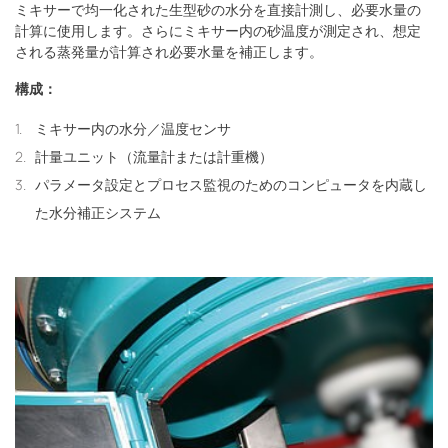
ミキサーで均一化された生型砂の水分を直接計測し、必要水量の
計算に使用します。さらにミキサー内の砂温度が測定され、想定
される蒸発量が計算され必要水量を補正します。
構成：
ミキサー内の水分／温度センサ
計量ユニット（流量計または計重機）
パラメータ設定とプロセス監視のためのコンピュータを内蔵し
た水分補正システム