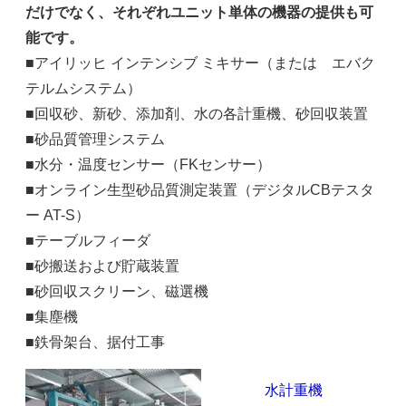
だけでなく、それぞれユニット単体の機器の提供も可
能です。
■アイリッヒ インテンシブ ミキサー（または エバク
テルムシステム）
■回収砂、新砂、添加剤、水の各計重機、砂回収装置
■砂品質管理システム
■水分・温度センサー（FKセンサー）
■オンライン生型砂品質測定装置（デジタルCBテスタ
ー AT-S）
■テーブルフィーダ
■砂搬送および貯蔵装置
■砂回収スクリーン、磁選機
■集塵機
■鉄骨架台、据付工事
水計重機