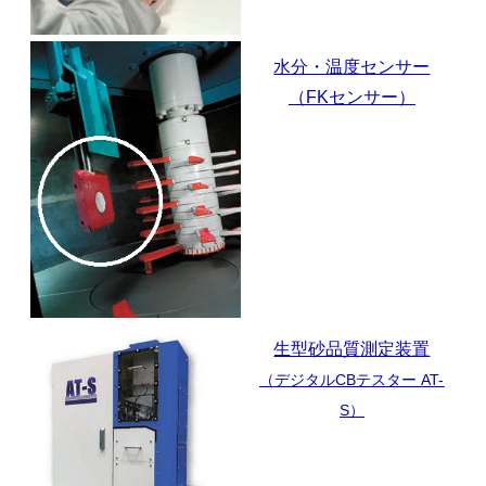
水分・温度センサー
（FKセンサー）
生型砂品質測定装置
（デジタルCBテスター AT-
S）