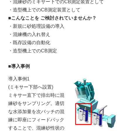
・混練砂のミキサー下でのCB測定装置として
・造型機上でのCB測定装置として
■こんなことを ご検討されていませんか？
・新規に砂処理設備の導入
・混練機の入れ替え
・既存設備の自動化
・造型機上でのCB測定
■導入事例
導入事例1
(ミキサー下部へ設置)
ミキサー直下で排出時に混
練砂をサンプリング
。
適切
な水添加量を次バッチの混
練に即座にフィードバック
することで、
混練砂性状の