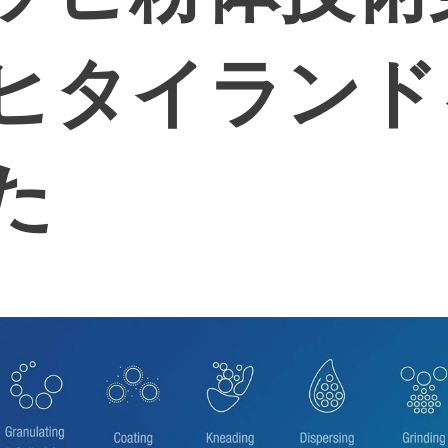
ヒタイラント
た