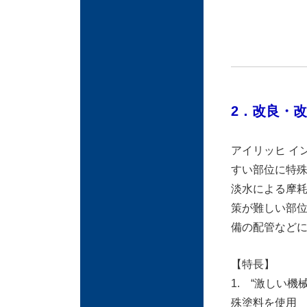
2．
改良・改
アイリッヒ イ
すい部位に特
淡水による摩
策が難しい部
備の配管など
【特長】
1. “激しい
殊塗料を使用