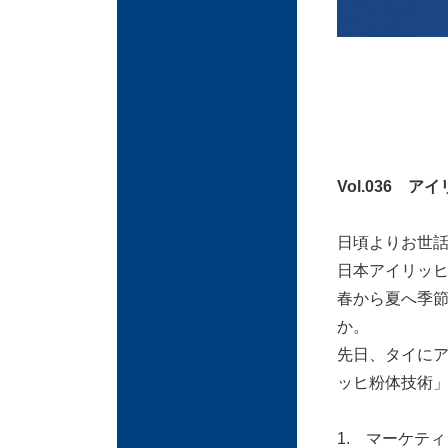
Vol.036 
日頃より
お世
日本アイリッ
春から夏へ季
か。
先日、タイに
ッヒ粉体技術」
1. マーケテ