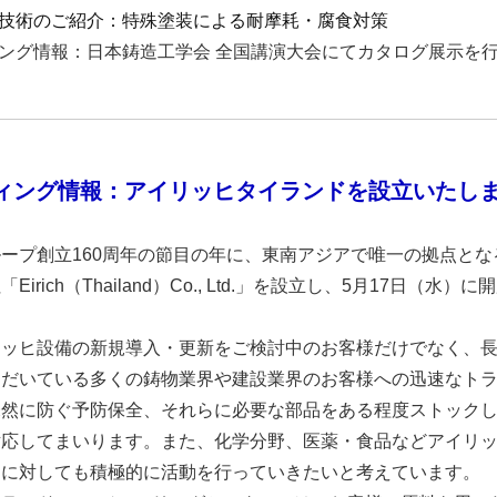
技術のご紹介：特殊塗装による耐摩耗・腐食対策
ィング情報：日本鋳造工学会 全国講演大会にてカタログ展示を
ティング情報
：アイリッヒタイランドを設立いたし
ープ創立160周年の節目の年に、東南アジアで唯一の拠点とな
rich（Thailand）Co., Ltd.」を設立し、
5月17日（水）に
リッヒ設備の新規導入・更新をご検討中のお客様だけでなく、
ただいている多くの鋳物業界や建設業界のお客様への迅速なト
未然に防ぐ予防保全、それらに必要な部品をある程度ストック
対応してまいります。また、化学分野、医薬・食品などアイリ
トに対しても積極的に活動を行っていきたいと考えています。