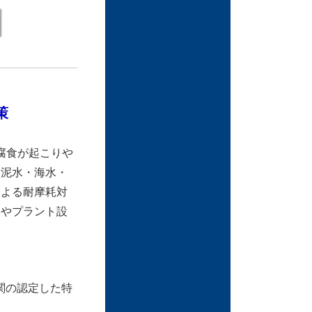
策
腐食が起こりや
に泥水・海水・
による耐摩耗対
器やプラント設
関の認定した特