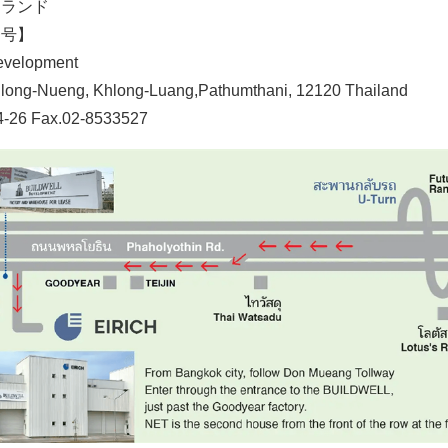
イランド
番号】
evelopment
long-Nueng, Khlong-Luang,Pathumthani, 12120 Thailand
4-26 Fax.02-8533527