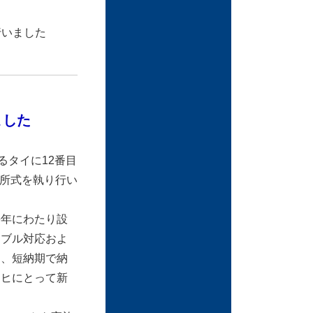
行いました
ました
るタイに12番目
開所式を執り行い
長年にわたり設
ラブル対応およ
し、短納期で納
ッヒにとって新