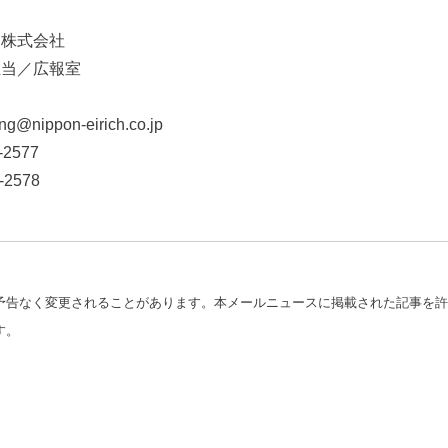
ヒ株式会社
http://www.nippon-eirich.co.jp/
担当／広報室
g@nippon-eirich.co.jp
-2577
-2578
予告なく変更されることがあります。本メールニュースに掲載された記事を許
す。