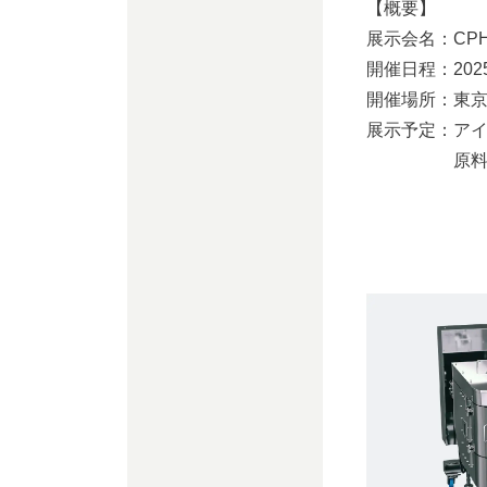
【概要】
展示会名：CPHI
開催日程：202
開催場所：東京
展示予定：アイ
原料処理サ