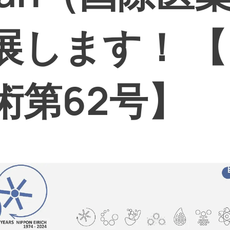
展します！ 
術第62号】