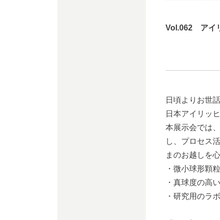
Vol.062
アイリ
日頃よりお世
日本アイリッ
本展示会では
し、プロセス
まのお越しを
・微小球形顆
・真球度の高
・研究用のラ