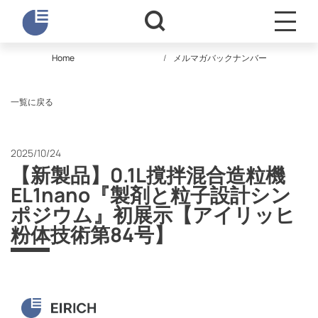
Home
メルマガバックナンバー
一覧に戻る
2025/10/24
【新製品】0.1L撹拌混合造粒機
EL1nano『製剤と粒子設計シン
ポジウム』初展示【アイリッヒ
粉体技術第84号】