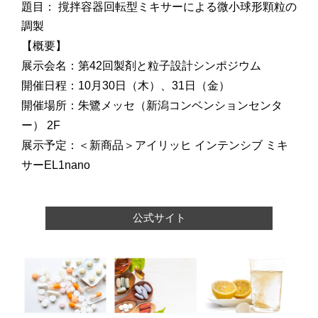
題目： 撹拌容器回転型ミキサーによる微小球形顆粒の
調製
【概要】
展⽰会名：
第42回製剤と粒子設計シンポジウム
開催⽇程：10月30日（木）、31日（金）
開催場所：
朱鷺メッセ（新潟コンベンションセンタ
ー） 2F
展示予定：
＜新商品＞
アイリッヒ インテンシブ ミキ
サーEL1nano
公式サイト