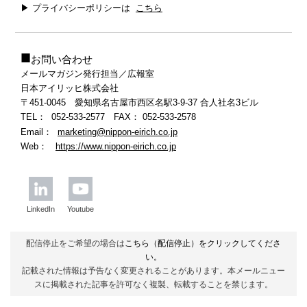
▶ プライバシーポリシーは
こちら
■
お問い合わせ
メールマガジン発行担当／広報室
日本アイリッヒ株式会社
〒451-0045 愛知県名古屋市西区名駅3-9-37 合人社名3ビル
TEL： 052-533-2577 FAX
：
052-533-2578
Email：
marketing@nippon-eirich.co.jp
Web：
https://www.nippon-eirich.co.jp
LinkedIn
Youtube
配信停止をご希望の場合は
こちら（配信停止）
をクリックしてくださ
い。
記載された情報は予告なく変更されることがあります。本メールニュー
スに掲載された記事を許可なく複製、転載することを禁じます。