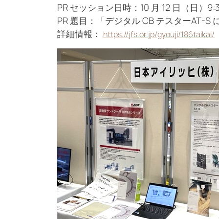
PR セッション日時：10 月 12 日（日）9:3
PR 題目：「デジタル CB テスターAT-
詳細情報：
https://jfs.or.jp/gyouji/186taikai/