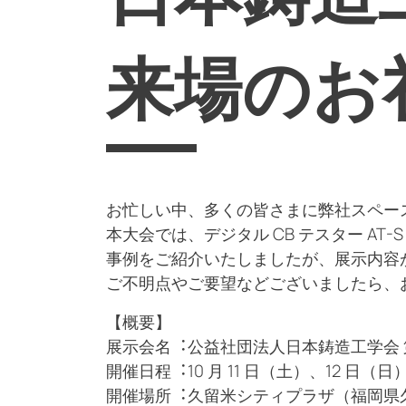
来場のお
お忙しい中、多くの皆さまに弊社スペー
本大会では、デジタル CB テスター A
事例をご紹介いたしましたが、展示内容
ご不明点やご要望などございましたら、
【概要】
展⽰会名︓公益社団法人日本鋳造工学会 第
開催⽇程︓10 月 11 日（土）、12 日（日
開催場所︓久留米シティプラザ（福岡県