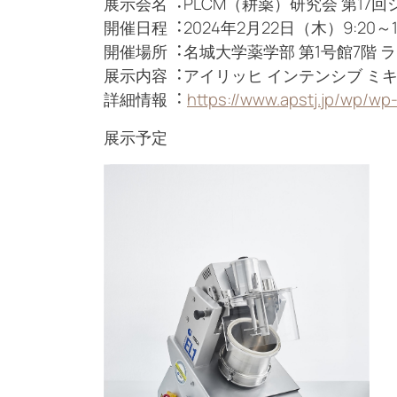
展⽰会名︓PLCM（耕薬）研究会 第17
開催⽇程︓2024年2月22日（木）9:20～1
開催場所︓名城大学薬学部 第1号館7階 
展⽰内容︓アイリッヒ インテンシブ ミキサー
詳細情報︓
https://www.apstj.jp/wp/w
展示予定