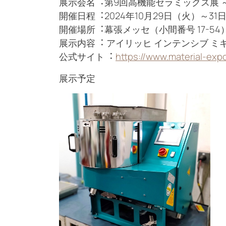
展⽰会名︓第9回高機能セラミックス展 ～CE
開催⽇程︓2024年10月29日（火）～31日（
開催場所︓幕張メッセ（小間番号 17-54
展⽰内容︓ アイリッヒ インテンシブ ミ
公式サイト︓
https://www.material-expo.
展示予定