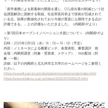
「産学連携による新素材の開発を通じ、CO
排出量の削減という社
2
会課題解決に貢献する取組。社会実装目前まで技術が完成されて
いる点、効果が数値化されており今後の普及にも期待できる点が
評価できる。」との評価をいただきました。（内閣府HPより）
＜第7回日本オープンイノベーション大賞について＞（内閣府HPよ
り）
日時：2025年2月5日（水）16：00～19：00（予定）
内容：ノミネータによる概要ピッチ、各賞表彰、審査講評 他
会場：内閣府講堂（対象・受賞者、メディア）、Web配信（対
象・一般）
詳細：以下の内閣府と北九州市立大学のホームページをご参照く
ださい。
https://www8.cao.go.jp/cstp/openinnovation/prize/index.html
https://www.kitakyu-u.ac.jp/news/2025/01/005523.html