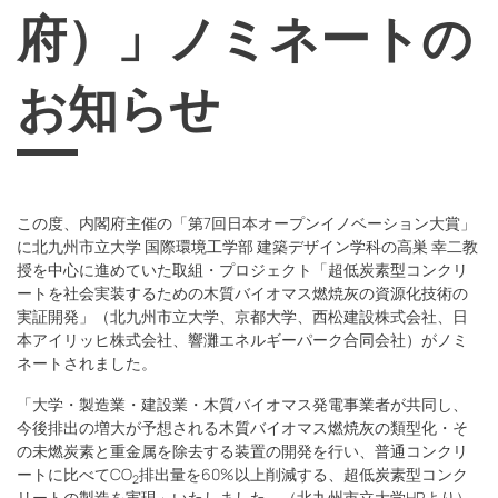
府）」ノミネートの
お知らせ
この度、内閣府主催の「第7回日本オープンイノベーション大賞」
に北九州市立大学 国際環境工学部 建築デザイン学科の高巣 幸二教
授を中心に進めていた取組・プロジェクト「超低炭素型コンクリ
ートを社会実装するための木質バイオマス燃焼灰の資源化技術の
実証開発」（北九州市立大学、京都大学、西松建設株式会社、日
本アイリッヒ株式会社、響灘エネルギーパーク合同会社）がノミ
ネートされました。
「大学・製造業・建設業・木質バイオマス発電事業者が共同し、
今後排出の増大が予想される木質バイオマス燃焼灰の類型化・そ
の未燃炭素と重金属を除去する装置の開発を行い、普通コンクリ
ートに比べてCO
排出量を60%以上削減する、超低炭素型コンク
2
リートの製造を実現」いたしました。（北九州市立大学HPより）