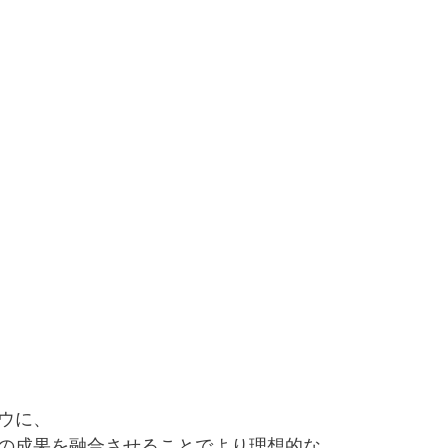
ウに、
の成果を融合させることでより理想的な