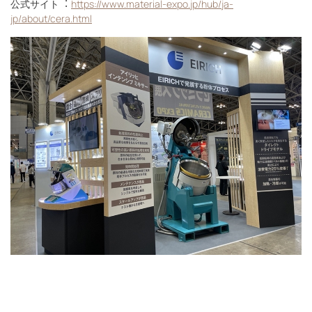
公式サイト︓
https://www.material-expo.jp/hub/ja-
jp/about/cera.html