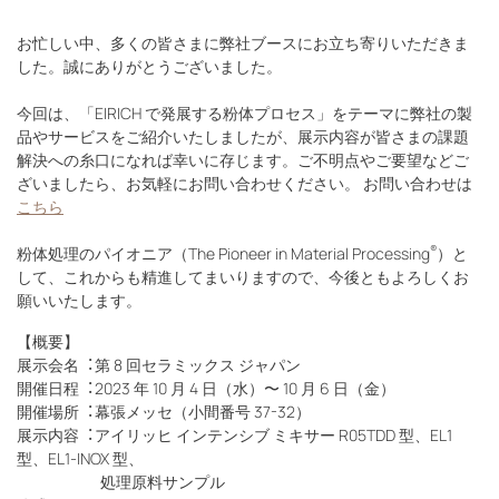
お忙しい中、多くの皆さまに弊社ブースにお⽴ち寄りいただきま
した。誠にありがとうございました。
今回は、「EIRICH で発展する粉体プロセス」をテーマに弊社の製
品やサービスをご紹介いたしましたが、展示内容が皆さまの課題
解決への糸口になれば幸いに存じます。ご不明点やご要望などご
ざいましたら、お気軽にお問い合わせください。 お問い合わせは
こちら
®
粉体処理のパイオニア（The Pioneer in Material Processing
）と
して、これからも精進してまいりますので、今後ともよろしくお
願いいたします。
【概要】
展⽰会名︓第 8 回セラミックス ジャパン
開催⽇程︓2023 年 10 ⽉ 4 ⽇（⽔）〜 10 ⽉ 6 ⽇（⾦）
開催場所︓幕張メッセ（⼩間番号 37-32）
展⽰内容︓アイリッヒ インテンシブ ミキサー R05TDD 型、EL1
型、EL1-INOX 型、
処理原料サンプル