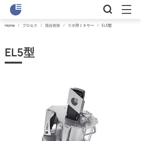
Home
プロセス
混合技術
ラボ用ミキサー
EL5型
EL5型