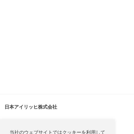
日本アイリッヒ株式会社
〒467-0853
愛知県名古屋市瑞穂区内浜町27-16
当社のウェブサイトではクッキーを利用して