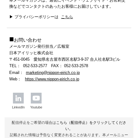
本メールマガジンは、過去にイベント・ウェブサイト・お名刺交
換などでコンタクトのあったお客様にお届けしています。
▶ プライバシーポリシーは
こちら
■
お問い合わせ
メールマガジン発行担当／広報室
日本アイリッヒ株式会社
〒451-0045 愛知県名古屋市西区名駅3-9-37 合人社名駅3ビル
TEL： 052-533-2577 FAX
：
052-533-2578
Email：
marketing@nippon-eirich.co.jp
Web：
https://www.nippon-eirich.co.jp
LinkedIn
Youtube
配信停止をご希望の場合は
こちら（配信停止）
をクリックしてくださ
い。
記載された情報は予告なく変更されることがあります。本メールニュー