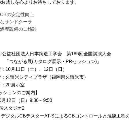
のお越しを心よりお待ちしております。
CB
の安定性向上
なサンドクーラ
処理設備のご検討
】
名:公益社団法人日本鋳造工学会 第186回全国講演大会
がる展(カタログ展示・PRセッション)」
：10月11日（土）、12日（日）
所：久留米シティプラザ（福岡県久留米市）
：2F展示室
セッションのご案内】
月12日（日）9:30～9:50
階スタジオ2
デジタルCBテスターAT-SによるCBコントロールと混練工程