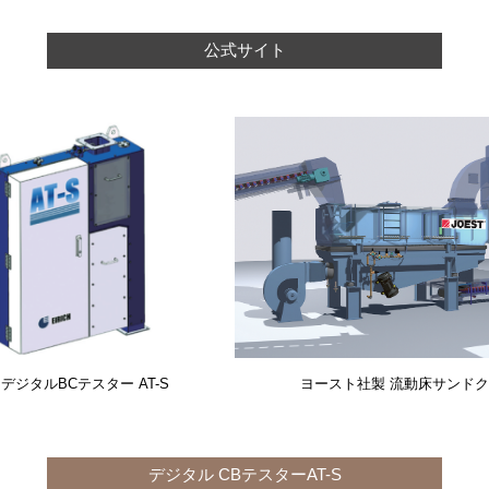
公式サイト
ジタルBCテスター AT-S
ヨースト社製 流動床サンド
デジタル CBテスターAT-S