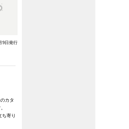
0月9日発行
のカタ
す。
立ち寄り