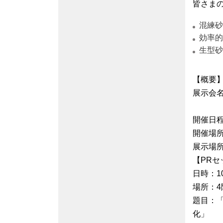
皆さま
混練砂
効率的
生型砂
【概要
展⽰会
「つな
開催⽇程
開催場
展示場所
【PR
日時：10
場所：4
題目：「
化」