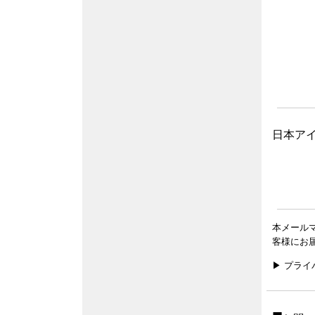
日本ア
本メール
客様にお
▶ プラ