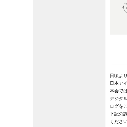
日頃よ
日本ア
本会で
デジタル 
ログを
下記の
くださ